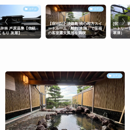
ホテル
ホテル
【宿泊記】淡路島 洗心和方スイ
[宿泊記]草津温
 芦原温泉【伝統
ートルーム「離れ 木鶏」で至福
ートリート草津
 灰屋】
の客室露天風呂を満喫
草津）
ホテル