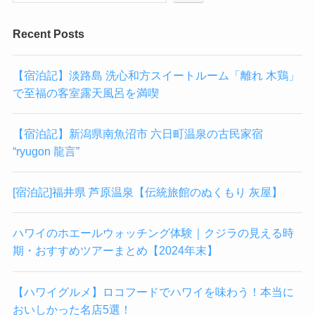
Recent Posts
【宿泊記】淡路島 洗心和方スイートルーム「離れ 木鶏」
で至福の客室露天風呂を満喫
【宿泊記】新潟県南魚沼市 六日町温泉の古民家宿
“ryugon 龍言”
[宿泊記]福井県 芦原温泉【伝統旅館のぬくもり 灰屋】
ハワイのホエールウォッチング体験｜クジラの見える時
期・おすすめツアーまとめ【2024年末】
【ハワイグルメ】ロコフードでハワイを味わう！本当に
おいしかった名店5選！