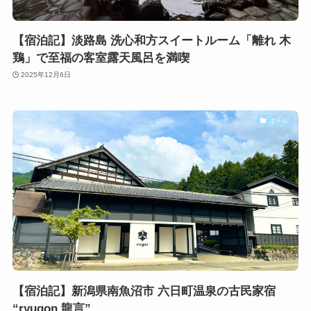
【宿泊記】淡路島 洗心和方スイートルーム「離れ 木
鶏」で至福の客室露天風呂を満喫
2025年12月6日
ホテル
【宿泊記】新潟県南魚沼市 六日町温泉の古民家宿
“ryugon 龍言”